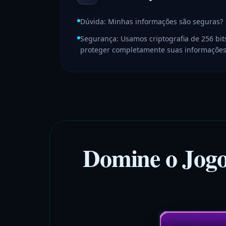
Dúvida: Minhas informações são seguras?
Segurança: Usamos criptografia de 256 bi
proteger completamente suas informações
Domine o Jogo