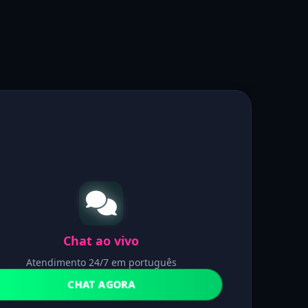
Chat ao vivo
Atendimento 24/7 em português
CHAT AGORA