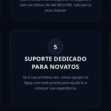
com um bônus de até R$10.000. Não perca
essa chance!
5
SUPORTE DEDICADO
PARA NOVATOS
Se é sua primeira vez, nossa equipe no
5ppp.com está pronta para ajudá-lo a
começar sua experiência.