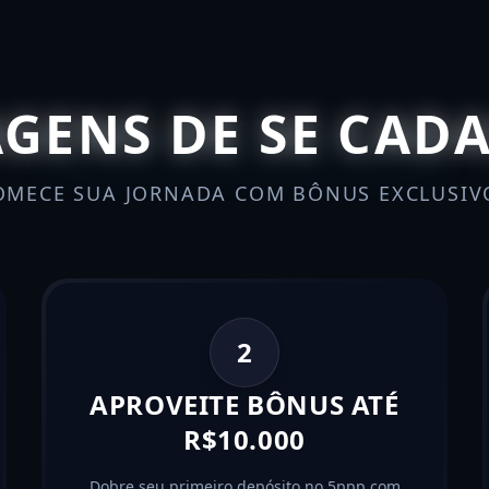
GENS DE SE CAD
OMECE SUA JORNADA COM BÔNUS EXCLUSIV
2
APROVEITE BÔNUS ATÉ
R$10.000
Dobre seu primeiro depósito no 5ppp.com