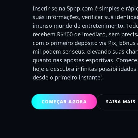
Inserir-se na 5ppp.com é simples e rápi
suas informações, verificar sua identida
imenso mundo de entretenimento. Todo
recebem R$100 de imediato, sem precisar
com o primeiro depósito via Pix, bônus 
mil podem ser seus, elevando suas chan
quanto nas apostas esportivas. Comece
hoje e descubra infinitas possibilidades
desde o primeiro instante!
COMEÇAR AGORA
SAIBA MAIS