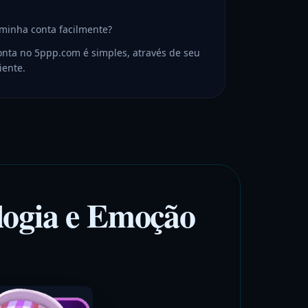
 minha conta facilmente?
onta no 5ppp.com é simples, através de seu
iente.
logia e Emoção