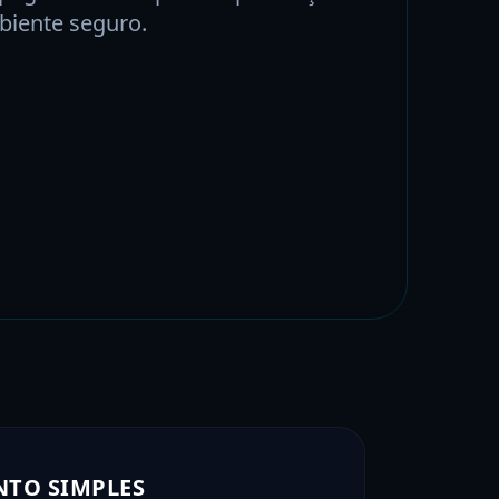
iente seguro.
TO SIMPLES